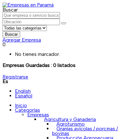
Buscar
Buscar
Agregar Empresa
0
No tienes marcador.
Empresas Guardadas :
0
listados
Registrarse
Es
English
Español
Inicio
Categorías
Empresas
Agricultura y Ganadería
Agroturismo
Granjas avícolas / porcinas /
bovinas
Producción Agropecuaria