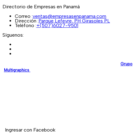
Directorio de Empresas en Panamá
Correo :
ventas@empresasenpanama.com
Dirección :
Parque Lefevre, PH Girasoles PL
Teléfono :
+(507)6027-9501
Síguenos:
EmpresasEnPanama.com
es una plataforma desarrollada por
Grupo
Multigraphics
, creada para brindar a las empresas un espacio digital
confiable donde puedan promocionar sus servicios y fortalecer su
presencia en línea.
Nuestro compromiso es impulsar el crecimiento empresarial en
Panamá mediante soluciones digitales modernas y de alta calidad.
Si deseas registrar tu empresa en nuestro directorio, no dudes en
contactarnos.
Ingresar con Facebook