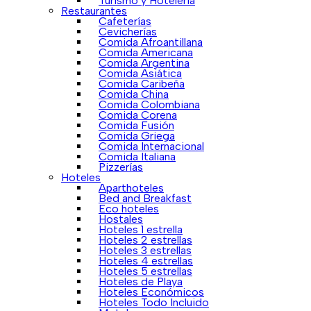
Turismo y Hotelería
Restaurantes
Cafeterías
Cevicherías
Comida Afroantillana
Comida Americana
Comida Argentina
Comida Asiática
Comida Caribeña
Comida China
Comida Colombiana
Comida Corena
Comida Fusión
Comida Griega
Comida Internacional
Comida Italiana
Pizzerías
Hoteles
Aparthoteles
Bed and Breakfast
Eco hoteles
Hostales
Hoteles 1 estrella
Hoteles 2 estrellas
Hoteles 3 estrellas
Hoteles 4 estrellas
Hoteles 5 estrellas
Hoteles de Playa
Hoteles Económicos
Hoteles Todo Incluido