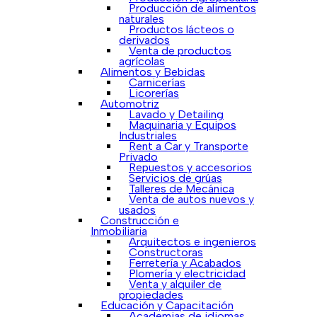
Producción de alimentos
naturales
Productos lácteos o
derivados
Venta de productos
agrícolas
Alimentos y Bebidas
Carnicerías
Licorerías
Automotriz
Lavado y Detailing
Maquinaria y Equipos
Industriales
Rent a Car y Transporte
Privado
Repuestos y accesorios
Servicios de grúas
Talleres de Mecánica
Venta de autos nuevos y
usados
Construcción e
Inmobiliaria
Arquitectos e ingenieros
Constructoras
Ferretería y Acabados
Plomería y electricidad
Venta y alquiler de
propiedades
Educación y Capacitación
Academias de idiomas