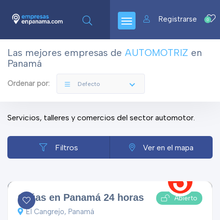
Registrarse
0
Las mejores empresas de
AUTOMOTRIZ
en
Panamá
Ordenar por:
Defecto
Servicios, talleres y comercios del sector automotor.
Filtros
Ver en el mapa
Grúas en Panamá 24 horas
Abierto
El Cangrejo, Panamá