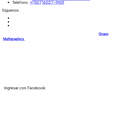
Teléfono :
+(507)6027-9501
Síguenos:
EmpresasEnPanama.com
es una plataforma desarrollada por
Grupo
Multigraphics
, creada para brindar a las empresas un espacio digital
confiable donde puedan promocionar sus servicios y fortalecer su
presencia en línea.
Nuestro compromiso es impulsar el crecimiento empresarial en
Panamá mediante soluciones digitales modernas y de alta calidad.
Si deseas registrar tu empresa en nuestro directorio, no dudes en
contactarnos.
Ingresar con Facebook