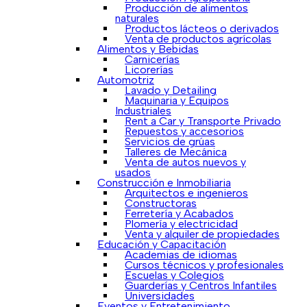
Producción de alimentos
naturales
Productos lácteos o derivados
Venta de productos agrícolas
Alimentos y Bebidas
Carnicerías
Licorerías
Automotriz
Lavado y Detailing
Maquinaria y Equipos
Industriales
Rent a Car y Transporte Privado
Repuestos y accesorios
Servicios de grúas
Talleres de Mecánica
Venta de autos nuevos y
usados
Construcción e Inmobiliaria
Arquitectos e ingenieros
Constructoras
Ferretería y Acabados
Plomería y electricidad
Venta y alquiler de propiedades
Educación y Capacitación
Academias de idiomas
Cursos técnicos y profesionales
Escuelas y Colegios
Guarderías y Centros Infantiles
Universidades
Eventos y Entretenimiento