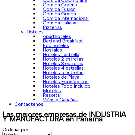
Comida Colombiana
Comida Corena
Comida Fusión
Comida Griega
Comida Internacional
Comida Italiana
Pizzerías
Hoteles
Aparthoteles
Bed and Breakfast
Eco hoteles
Hostales
Hoteles 1 estrella
Hoteles 2 estrellas
Hoteles 3 estrellas
Hoteles 4 estrellas
Hoteles 5 estrellas
Hoteles de Playa
Hoteles Económicos
Hoteles Todo Incluido
Moteles
Resorts
Viñas y Cabañas
Contáctenos
Las mejores empresas de
INDUSTRIA
Y MANUFACTURA
en Panamá
Ordenar por: