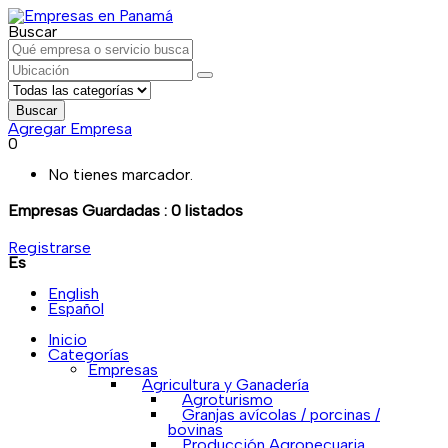
Buscar
Buscar
Agregar Empresa
0
No tienes marcador.
Empresas Guardadas :
0
listados
Registrarse
Es
English
Español
Inicio
Categorías
Empresas
Agricultura y Ganadería
Agroturismo
Granjas avícolas / porcinas /
bovinas
Producción Agropecuaria