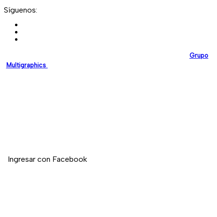
Síguenos:
EmpresasEnPanama.com
es una plataforma desarrollada por
Grupo
Multigraphics
, creada para brindar a las empresas un espacio digital
confiable donde puedan promocionar sus servicios y fortalecer su
presencia en línea.
Nuestro compromiso es impulsar el crecimiento empresarial en
Panamá mediante soluciones digitales modernas y de alta calidad.
Si deseas registrar tu empresa en nuestro directorio, no dudes en
contactarnos.
Ingresar con Facebook