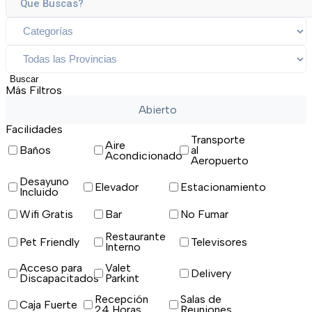
Buscar
Más Filtros
Abierto
Facilidades
Transporte
Aire
Baños
al
Acondicionado
Aeropuerto
Desayuno
Elevador
Estacionamiento
Incluido
Wifi Gratis
Bar
No Fumar
Restaurante
Pet Friendly
Televisores
Interno
Acceso para
Valet
Delivery
Discapacitados
Parkint
Recepción
Salas de
Caja Fuerte
24 Horas
Reuniones