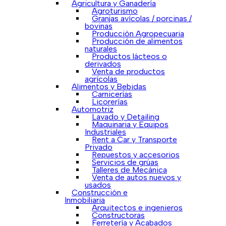
Agricultura y Ganadería
Agroturismo
Granjas avícolas / porcinas /
bovinas
Producción Agropecuaria
Producción de alimentos
naturales
Productos lácteos o
derivados
Venta de productos
agrícolas
Alimentos y Bebidas
Carnicerías
Licorerías
Automotriz
Lavado y Detailing
Maquinaria y Equipos
Industriales
Rent a Car y Transporte
Privado
Repuestos y accesorios
Servicios de grúas
Talleres de Mecánica
Venta de autos nuevos y
usados
Construcción e
Inmobiliaria
Arquitectos e ingenieros
Constructoras
Ferretería y Acabados