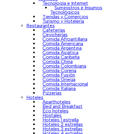
Tecnología e Internet
Suministros e Insumos
Tecnológicos
Tiendas y Comercios
Turismo y Hotelería
Restaurantes
Cafeterías
Cevicherías
Comida Afroantillana
Comida Americana
Comida Argentina
Comida Asiática
Comida Caribeña
Comida China
Comida Colombiana
Comida Corena
Comida Fusión
Comida Griega
Comida Internacional
Comida Italiana
Pizzerías
Hoteles
Aparthoteles
Bed and Breakfast
Eco hoteles
Hostales
Hoteles 1 estrella
Hoteles 2 estrellas
Hoteles 3 estrellas
Hoteles 4 estrellas