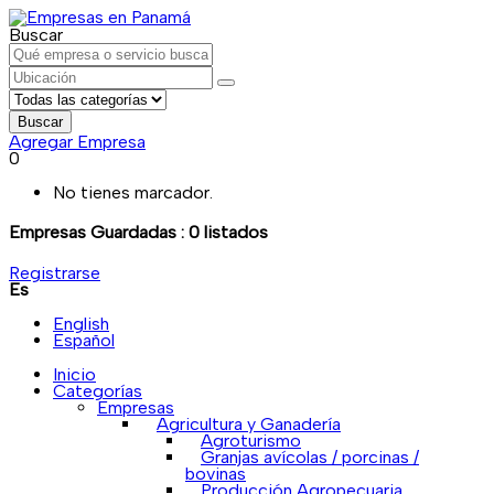
Buscar
Buscar
Agregar Empresa
0
No tienes marcador.
Empresas Guardadas :
0
listados
Registrarse
Es
English
Español
Inicio
Categorías
Empresas
Agricultura y Ganadería
Agroturismo
Granjas avícolas / porcinas /
bovinas
Producción Agropecuaria