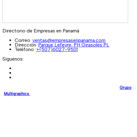
Directorio de Empresas en Panamá
Correo :
ventas@empresasenpanama.com
Dirección :
Parque Lefevre, PH Girasoles PL
Teléfono :
+(507)6027-9501
Síguenos:
EmpresasEnPanama.com
es una plataforma desarrollada por
Grupo
Multigraphics
, creada para brindar a las empresas un espacio digital
confiable donde puedan promocionar sus servicios y fortalecer su
presencia en línea.
Nuestro compromiso es impulsar el crecimiento empresarial en
Panamá mediante soluciones digitales modernas y de alta calidad.
Si deseas registrar tu empresa en nuestro directorio, no dudes en