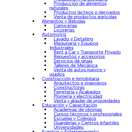
Producción de alimentos
naturales
Productos lácteos o derivados
Venta de productos agrícolas
Alimentos y Bebidas
Carnicerías
Licorerías
Automotriz
Lavado y Detailing
Maquinaria y Equipos
Industriales
Rent a Car y Transporte Privado
Repuestos y accesorios
Servicios de grúas
Talleres de Mecánica
Venta de autos nuevos y
usados
Construcción e Inmobiliaria
Arquitectos e ingenieros
Constructoras
Ferretería y Acabados
Plomería y electricidad
Venta y alquiler de propiedades
Educación y Capacitación
Academias de idiomas
Cursos técnicos y profesionales
Escuelas y Colegios
Guarderías y Centros Infantiles
Universidades
Eventos y Entretenimiento