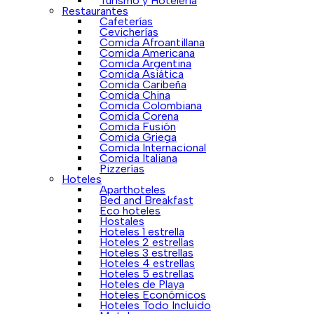
Turismo y Hotelería
Restaurantes
Cafeterías
Cevicherías
Comida Afroantillana
Comida Americana
Comida Argentina
Comida Asiática
Comida Caribeña
Comida China
Comida Colombiana
Comida Corena
Comida Fusión
Comida Griega
Comida Internacional
Comida Italiana
Pizzerías
Hoteles
Aparthoteles
Bed and Breakfast
Eco hoteles
Hostales
Hoteles 1 estrella
Hoteles 2 estrellas
Hoteles 3 estrellas
Hoteles 4 estrellas
Hoteles 5 estrellas
Hoteles de Playa
Hoteles Económicos
Hoteles Todo Incluido