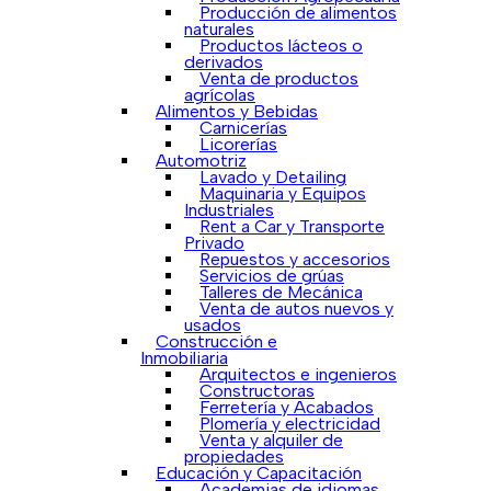
Producción de alimentos
naturales
Productos lácteos o
derivados
Venta de productos
agrícolas
Alimentos y Bebidas
Carnicerías
Licorerías
Automotriz
Lavado y Detailing
Maquinaria y Equipos
Industriales
Rent a Car y Transporte
Privado
Repuestos y accesorios
Servicios de grúas
Talleres de Mecánica
Venta de autos nuevos y
usados
Construcción e
Inmobiliaria
Arquitectos e ingenieros
Constructoras
Ferretería y Acabados
Plomería y electricidad
Venta y alquiler de
propiedades
Educación y Capacitación
Academias de idiomas