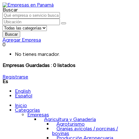
Buscar
Buscar
Agregar Empresa
0
No tienes marcador.
Empresas Guardadas :
0
listados
Registrarse
Es
English
Español
Inicio
Categorías
Empresas
Agricultura y Ganadería
Agroturismo
Granjas avícolas / porcinas /
bovinas
Producción Agropecuaria