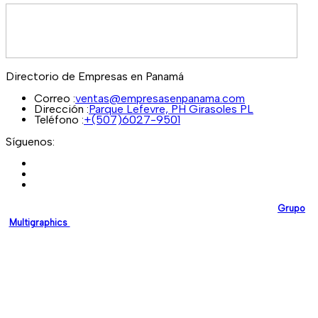
Directorio de Empresas en Panamá
Correo :
ventas@empresasenpanama.com
Dirección :
Parque Lefevre, PH Girasoles PL
Teléfono :
+(507)6027-9501
Síguenos:
EmpresasEnPanama.com
es una plataforma desarrollada por
Grupo
Multigraphics
, creada para brindar a las empresas un espacio digital
confiable donde puedan promocionar sus servicios y fortalecer su
presencia en línea.
Nuestro compromiso es impulsar el crecimiento empresarial en
Panamá mediante soluciones digitales modernas y de alta calidad.