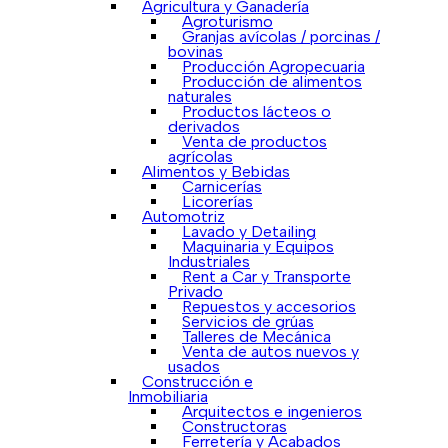
Agricultura y Ganadería
Agroturismo
Granjas avícolas / porcinas /
bovinas
Producción Agropecuaria
Producción de alimentos
naturales
Productos lácteos o
derivados
Venta de productos
agrícolas
Alimentos y Bebidas
Carnicerías
Licorerías
Automotriz
Lavado y Detailing
Maquinaria y Equipos
Industriales
Rent a Car y Transporte
Privado
Repuestos y accesorios
Servicios de grúas
Talleres de Mecánica
Venta de autos nuevos y
usados
Construcción e
Inmobiliaria
Arquitectos e ingenieros
Constructoras
Ferretería y Acabados