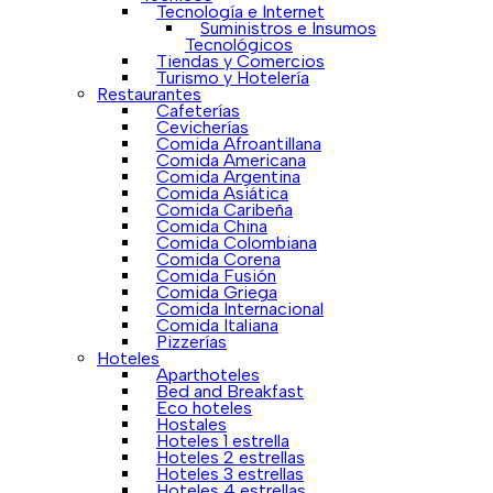
Tecnología e Internet
Suministros e Insumos
Tecnológicos
Tiendas y Comercios
Turismo y Hotelería
Restaurantes
Cafeterías
Cevicherías
Comida Afroantillana
Comida Americana
Comida Argentina
Comida Asiática
Comida Caribeña
Comida China
Comida Colombiana
Comida Corena
Comida Fusión
Comida Griega
Comida Internacional
Comida Italiana
Pizzerías
Hoteles
Aparthoteles
Bed and Breakfast
Eco hoteles
Hostales
Hoteles 1 estrella
Hoteles 2 estrellas
Hoteles 3 estrellas
Hoteles 4 estrellas