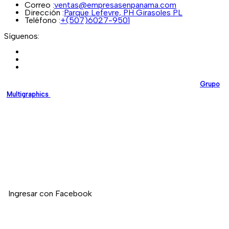
Correo :
ventas@empresasenpanama.com
Dirección :
Parque Lefevre, PH Girasoles PL
Teléfono :
+(507)6027-9501
Síguenos:
EmpresasEnPanama.com
es una plataforma desarrollada por
Grupo
Multigraphics
, creada para brindar a las empresas un espacio digital
confiable donde puedan promocionar sus servicios y fortalecer su
presencia en línea.
Nuestro compromiso es impulsar el crecimiento empresarial en
Panamá mediante soluciones digitales modernas y de alta calidad.
Si deseas registrar tu empresa en nuestro directorio, no dudes en
contactarnos.
Ingresar con Facebook