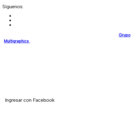
Síguenos:
EmpresasEnPanama.com
es una plataforma desarrollada por
Grupo
Multigraphics
, creada para brindar a las empresas un espacio digital
confiable donde puedan promocionar sus servicios y fortalecer su
presencia en línea.
Nuestro compromiso es impulsar el crecimiento empresarial en
Panamá mediante soluciones digitales modernas y de alta calidad.
Si deseas registrar tu empresa en nuestro directorio, no dudes en
contactarnos.
Ingresar con Facebook