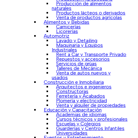
Producción de alimentos
naturales
Productos lácteos o derivados
Venta de productos agrícolas
Alimentos y Bebidas
Carnicerías
Licorerías
Automotriz
Lavado y Detailing
Maquinaria y Equipos
Industriales
Rent a Car y Transporte Privado
Repuestos y accesorios
Servicios de grúas
Talleres de Mecánica
Venta de autos nuevos y
usados
Construcción e Inmobiliaria
Arquitectos e ingenieros
Constructoras
Ferretería y Acabados
Plomería y electricidad
Venta y alquiler de propiedades
Educación y Capacitación
Academias de idiomas
Cursos técnicos y profesionales
Escuelas y Colegios
Guarderías y Centros Infantiles
Universidades
Eventos y Entretenimiento