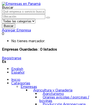
Buscar
Buscar
Agregar Empresa
0
No tienes marcador.
Empresas Guardadas :
0
listados
Registrarse
Es
English
Español
Inicio
Categorías
Empresas
Agricultura y Ganadería
Agroturismo
Granjas avícolas / porcinas /
bovinas
Producción Agropecuaria