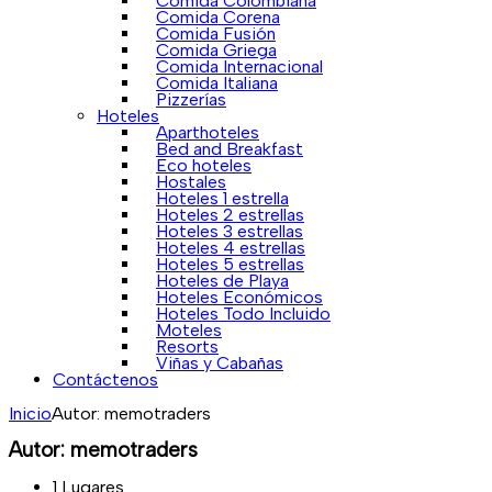
Comida Colombiana
Comida Corena
Comida Fusión
Comida Griega
Comida Internacional
Comida Italiana
Pizzerías
Hoteles
Aparthoteles
Bed and Breakfast
Eco hoteles
Hostales
Hoteles 1 estrella
Hoteles 2 estrellas
Hoteles 3 estrellas
Hoteles 4 estrellas
Hoteles 5 estrellas
Hoteles de Playa
Hoteles Económicos
Hoteles Todo Incluido
Moteles
Resorts
Viñas y Cabañas
Contáctenos
Inicio
Autor:
memotraders
Autor: memotraders
1
Lugares