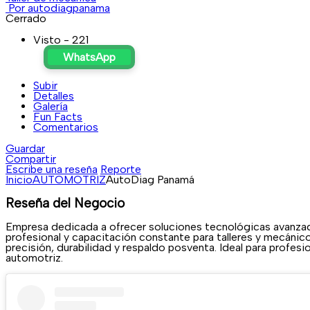
Por autodiagpanama
Cerrado
Visto - 221
WhatsApp
Subir
Detalles
Galería
Fun Facts
Comentarios
Guardar
Compartir
Escribe una reseña
Reporte
Inicio
AUTOMOTRIZ
AutoDiag Panamá
Reseña del Negocio
Empresa dedicada a ofrecer soluciones tecnológicas avanzad
profesional y capacitación constante para talleres y mecánic
precisión, durabilidad y respaldo posventa. Ideal para profe
automotriz.