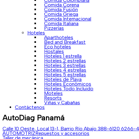
Comida Colombiana
Comida Corena
Comida Fusión
Comida Griega
Comida Internacional
Comida Italiana
Pizzerías
Hoteles
Aparthoteles
Bed and Breakfast
Eco hoteles
Hostales
Hoteles 1 estrella
Hoteles 2 estrellas
Hoteles 3 estrellas
Hoteles 4 estrellas
Hoteles 5 estrellas
Hoteles de Playa
Hoteles Económicos
Hoteles Todo Incluido
Moteles
Resorts
Viñas y Cabañas
Contáctenos
AutoDiag Panamá
Calle 10 Oeste, Local 13-1, Barrio Río Abajo
388-6120
6266-
AUTOMOTRIZ
Repuestos y accesorios
Taller de mecánica