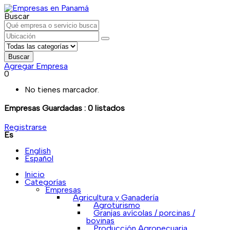
Buscar
Buscar
Agregar Empresa
0
No tienes marcador.
Empresas Guardadas :
0
listados
Registrarse
Es
English
Español
Inicio
Categorías
Empresas
Agricultura y Ganadería
Agroturismo
Granjas avícolas / porcinas /
bovinas
Producción Agropecuaria