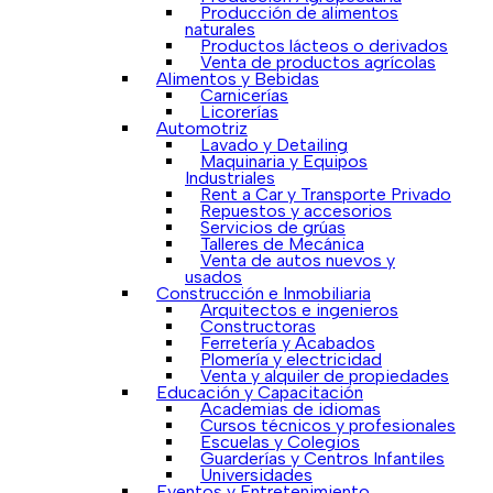
Producción de alimentos
naturales
Productos lácteos o derivados
Venta de productos agrícolas
Alimentos y Bebidas
Carnicerías
Licorerías
Automotriz
Lavado y Detailing
Maquinaria y Equipos
Industriales
Rent a Car y Transporte Privado
Repuestos y accesorios
Servicios de grúas
Talleres de Mecánica
Venta de autos nuevos y
usados
Construcción e Inmobiliaria
Arquitectos e ingenieros
Constructoras
Ferretería y Acabados
Plomería y electricidad
Venta y alquiler de propiedades
Educación y Capacitación
Academias de idiomas
Cursos técnicos y profesionales
Escuelas y Colegios
Guarderías y Centros Infantiles
Universidades
Eventos y Entretenimiento