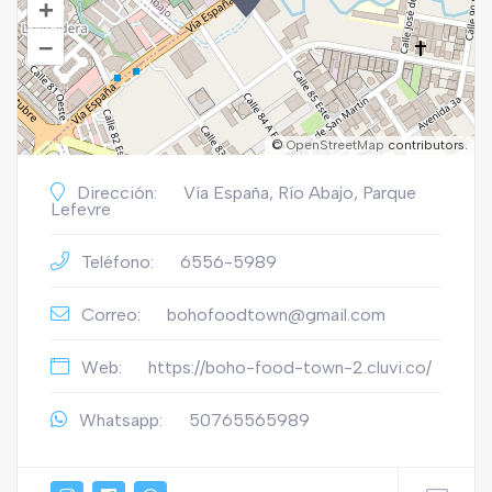
+
–
©
OpenStreetMap
contributors.
Dirección:
Vía España, Río Abajo, Parque
Lefevre
Teléfono:
6556-5989
Correo:
bohofoodtown@gmail.com
Web:
https://boho-food-town-2.cluvi.co/
Whatsapp:
50765565989