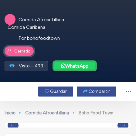
Comida Afroantillana
Comida Caribeña
Por bohofoodtown
Cerrado
Visto - 493
WhatsApp
Guardar
Compartir
Inicio
Comida Afroantillana
Boho Food Town