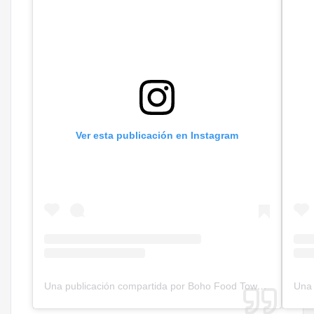
Ver esta publicación en Instagram
Una publicación compartida por Boho Food Town 🍽
(@bo