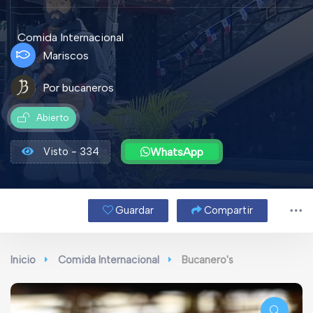
Comida Internacional
Mariscos
Por bucaneros
Abierto
Visto - 334
WhatsApp
Guardar
Compartir
Inicio
Comida Internacional
Bucanero's