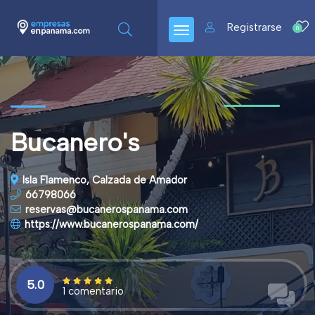
Registrarse
0
Bucanero's
Isla Flamenco, Calzada de Amador
66798066
reservas@bucanerospanama.com
https://www.bucanerospanama.com/
5.0
1 comentario