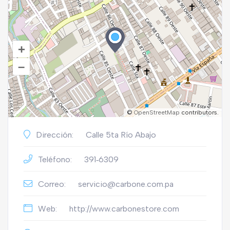
+
–
©
OpenStreetMap
contributors.
Dirección:
Calle 5ta Río Abajo
Teléfono:
391‑6309
Correo:
servicio@carbone.com.pa
Web:
http://www.carbonestore.com