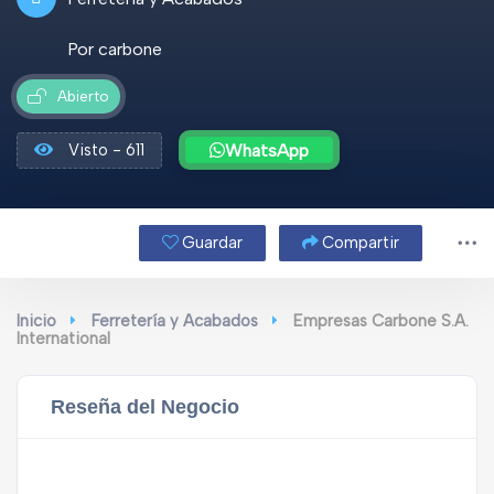
Por carbone
Abierto
Visto - 611
WhatsApp
Guardar
Compartir
Inicio
Ferretería y Acabados
Empresas Carbone S.A.
International
Reseña del Negocio