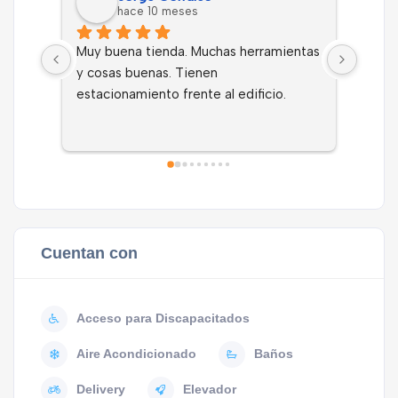
hace 10 meses
Muy buena tienda. Muchas herramientas 
Compr
y cosas buenas. Tienen 
la we
estacionamiento frente al edificio.
establ
apart
atenc
donde
acred
Cuentan con
Acceso para Discapacitados
Aire Acondicionado
Baños
Delivery
Elevador