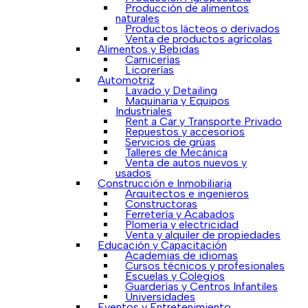
Producción de alimentos
naturales
Productos lácteos o derivados
Venta de productos agrícolas
Alimentos y Bebidas
Carnicerías
Licorerías
Automotriz
Lavado y Detailing
Maquinaria y Equipos
Industriales
Rent a Car y Transporte Privado
Repuestos y accesorios
Servicios de grúas
Talleres de Mecánica
Venta de autos nuevos y
usados
Construcción e Inmobiliaria
Arquitectos e ingenieros
Constructoras
Ferretería y Acabados
Plomería y electricidad
Venta y alquiler de propiedades
Educación y Capacitación
Academias de idiomas
Cursos técnicos y profesionales
Escuelas y Colegios
Guarderías y Centros Infantiles
Universidades
Eventos y Entretenimiento