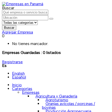
Buscar
Buscar
Agregar Empresa
0
No tienes marcador.
Empresas Guardadas :
0
listados
Registrarse
Es
English
Español
Inicio
Categorías
Empresas
Agricultura y Ganadería
Agroturismo
Granjas avícolas / porcinas /
bovinas
Producción Agropecuaria