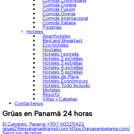
Comida Colombiana
Comida Corena
Comida Fusión
Comida Griega
Comida Internacional
Comida Italiana
Pizzerías
Hoteles
Aparthoteles
Bed and Breakfast
Eco hoteles
Hostales
Hoteles 1 estrella
Hoteles 2 estrellas
Hoteles 3 estrellas
Hoteles 4 estrellas
Hoteles 5 estrellas
Hoteles de Playa
Hoteles Económicos
Hoteles Todo Incluido
Moteles
Resorts
Viñas y Cabañas
Contáctenos
Grúas en Panamá 24 horas
El Cangrejo, Panamá
+507 60225422
gruas24enpanama@gmail.com
https://gruasenpanama.com/
Servicios de grúas