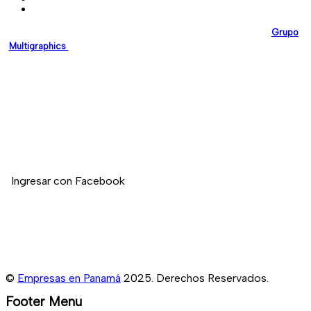
EmpresasEnPanama.com
es una plataforma desarrollada por
Grupo
Multigraphics
, creada para brindar a las empresas un espacio digital
confiable donde puedan promocionar sus servicios y fortalecer su
presencia en línea.
Nuestro compromiso es impulsar el crecimiento empresarial en
Panamá mediante soluciones digitales modernas y de alta calidad.
Si deseas registrar tu empresa en nuestro directorio, no dudes en
contactarnos.
Ingresar con Facebook
©
Empresas en Panamá
2025. Derechos Reservados.
Footer Menu