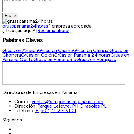
Enviar
gruaspanama24horas
1 empresa agregada
¿Trabajas aquí?
¡Reclama ahora!
Palabras Claves
Grúas en Arraiján
Grúas en Chame
Gruas en Chiriquí
Grúas en
Chorrera
Grúas en Colón
Grúas en Panamá 24 horas
Grúas en
Panamá Oeste
Grúas en Penonomé
Grúas en Veraguas
Directorio de Empresas en Panamá
Correo :
ventas@empresasenpanama.com
Dirección :
Parque Lefevre, PH Girasoles PL
Teléfono :
+(507)6027-9501
Síguenos: