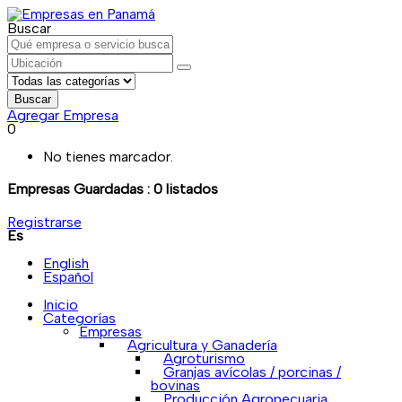
Buscar
Buscar
Agregar Empresa
0
No tienes marcador.
Empresas Guardadas :
0
listados
Registrarse
Es
English
Español
Inicio
Categorías
Empresas
Agricultura y Ganadería
Agroturismo
Granjas avícolas / porcinas /
bovinas
Producción Agropecuaria