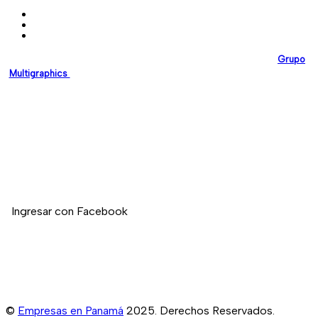
EmpresasEnPanama.com
es una plataforma desarrollada por
Grupo
Multigraphics
, creada para brindar a las empresas un espacio digital
confiable donde puedan promocionar sus servicios y fortalecer su
presencia en línea.
Nuestro compromiso es impulsar el crecimiento empresarial en
Panamá mediante soluciones digitales modernas y de alta calidad.
Si deseas registrar tu empresa en nuestro directorio, no dudes en
contactarnos.
Ingresar con Facebook
©
Empresas en Panamá
2025. Derechos Reservados.