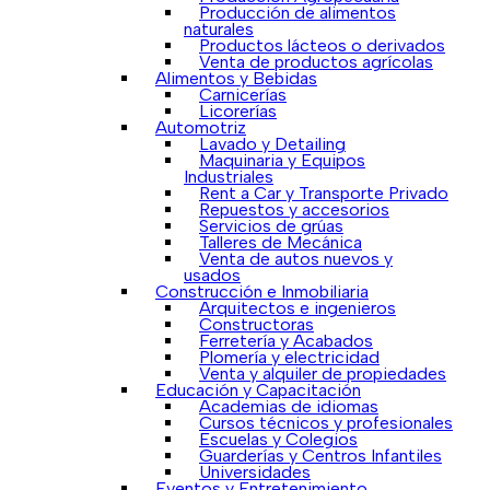
Producción de alimentos
naturales
Productos lácteos o derivados
Venta de productos agrícolas
Alimentos y Bebidas
Carnicerías
Licorerías
Automotriz
Lavado y Detailing
Maquinaria y Equipos
Industriales
Rent a Car y Transporte Privado
Repuestos y accesorios
Servicios de grúas
Talleres de Mecánica
Venta de autos nuevos y
usados
Construcción e Inmobiliaria
Arquitectos e ingenieros
Constructoras
Ferretería y Acabados
Plomería y electricidad
Venta y alquiler de propiedades
Educación y Capacitación
Academias de idiomas
Cursos técnicos y profesionales
Escuelas y Colegios
Guarderías y Centros Infantiles
Universidades
Eventos y Entretenimiento