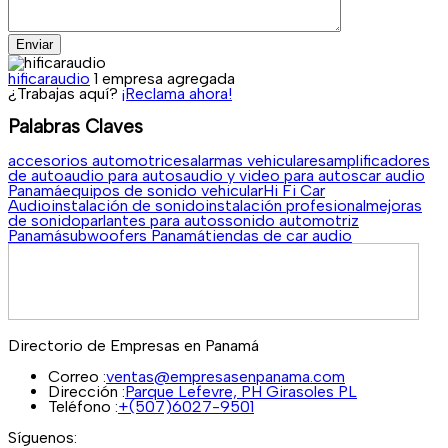
Enviar
hificaraudio
1 empresa agregada
¿Trabajas aquí?
¡Reclama ahora!
Palabras Claves
accesorios automotrices
alarmas vehiculares
amplificadores
de auto
audio para autos
audio y video para autos
car audio
Panamá
equipos de sonido vehicular
Hi Fi Car
Audio
instalación de sonido
instalación profesional
mejoras
de sonido
parlantes para autos
sonido automotriz
Panamá
subwoofers Panamá
tiendas de car audio
Directorio de Empresas en Panamá
Correo :
ventas@empresasenpanama.com
Dirección :
Parque Lefevre, PH Girasoles PL
Teléfono :
+(507)6027-9501
Síguenos: