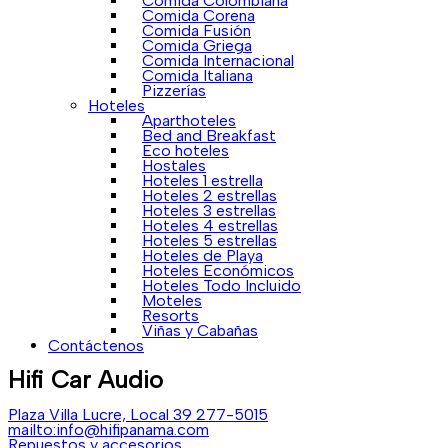
Comida Colombiana
Comida Corena
Comida Fusión
Comida Griega
Comida Internacional
Comida Italiana
Pizzerías
Hoteles
Aparthoteles
Bed and Breakfast
Eco hoteles
Hostales
Hoteles 1 estrella
Hoteles 2 estrellas
Hoteles 3 estrellas
Hoteles 4 estrellas
Hoteles 5 estrellas
Hoteles de Playa
Hoteles Económicos
Hoteles Todo Incluido
Moteles
Resorts
Viñas y Cabañas
Contáctenos
Hifi Car Audio
Plaza Villa Lucre, Local 39
277-5015
mailto:info@hifipanama.com
Repuestos y accesorios