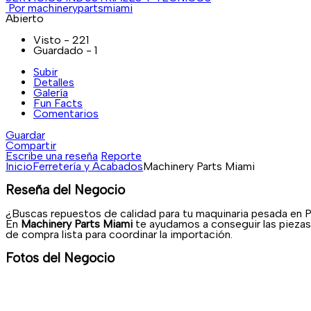
Por machinerypartsmiami
Abierto
Visto - 221
Guardado - 1
Subir
Detalles
Galería
Fun Facts
Comentarios
Guardar
Compartir
Escribe una reseña
Reporte
Inicio
Ferretería y Acabados
Machinery Parts Miami
Reseña del Negocio
¿Buscas repuestos de calidad para tu maquinaria pesada en
En
Machinery Parts Miami
te ayudamos a conseguir las piezas 
de compra lista para coordinar la importación.
Fotos del Negocio