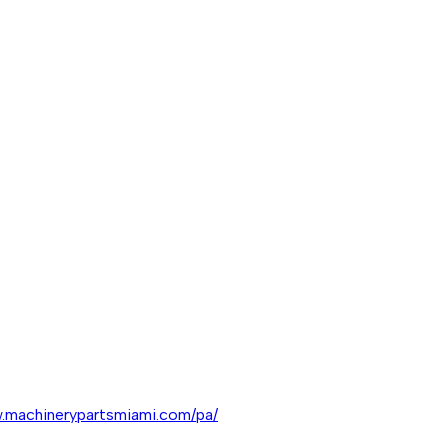
w.machinerypartsmiami.com/pa/