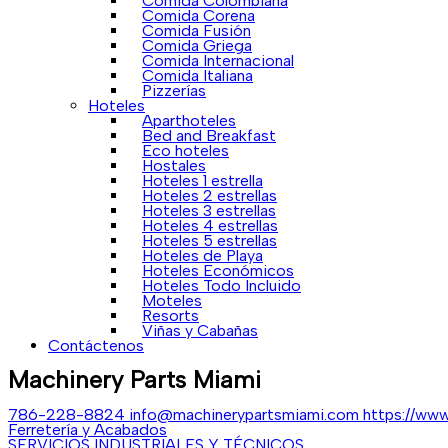
Comida Colombiana
Comida Corena
Comida Fusión
Comida Griega
Comida Internacional
Comida Italiana
Pizzerías
Hoteles
Aparthoteles
Bed and Breakfast
Eco hoteles
Hostales
Hoteles 1 estrella
Hoteles 2 estrellas
Hoteles 3 estrellas
Hoteles 4 estrellas
Hoteles 5 estrellas
Hoteles de Playa
Hoteles Económicos
Hoteles Todo Incluido
Moteles
Resorts
Viñas y Cabañas
Contáctenos
Machinery Parts Miami
786-228-8824
info@machinerypartsmiami.com
https://ww
Ferretería y Acabados
SERVICIOS INDUSTRIALES Y TÉCNICOS