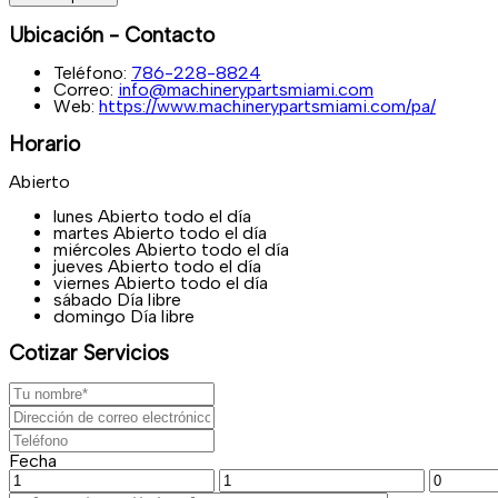
Ubicación - Contacto
Teléfono:
786-228-8824
Correo:
info@machinerypartsmiami.com
Web:
https://www.machinerypartsmiami.com/pa/
Horario
Abierto
lunes
Abierto todo el día
martes
Abierto todo el día
miércoles
Abierto todo el día
jueves
Abierto todo el día
viernes
Abierto todo el día
sábado
Día libre
domingo
Día libre
Cotizar Servicios
Fecha