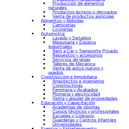
Producción de alimentos
naturales
Productos lácteos o derivados
Venta de productos agrícolas
Alimentos y Bebidas
Carnicerías
Licorerías
Automotriz
Lavado y Detailing
Maquinaria y Equipos
Industriales
Rent a Car y Transporte Privado
Repuestos y accesorios
Servicios de grúas
Talleres de Mecánica
Venta de autos nuevos y
usados
Construcción e Inmobiliaria
Arquitectos e ingenieros
Constructoras
Ferretería y Acabados
Plomería y electricidad
Venta y alquiler de propiedades
Educación y Capacitación
Academias de idiomas
Cursos técnicos y profesionales
Escuelas y Colegios
Guarderías y Centros Infantiles
Universidades
Eventos y Entretenimiento