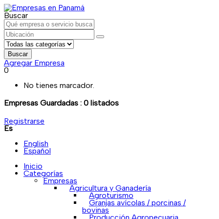
Buscar
Buscar
Agregar Empresa
0
No tienes marcador.
Empresas Guardadas :
0
listados
Registrarse
Es
English
Español
Inicio
Categorías
Empresas
Agricultura y Ganadería
Agroturismo
Granjas avícolas / porcinas /
bovinas
Producción Agropecuaria