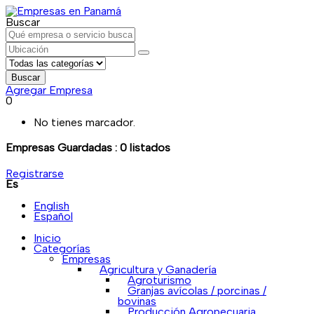
Buscar
Buscar
Agregar Empresa
0
No tienes marcador.
Empresas Guardadas :
0
listados
Registrarse
Es
English
Español
Inicio
Categorías
Empresas
Agricultura y Ganadería
Agroturismo
Granjas avícolas / porcinas /
bovinas
Producción Agropecuaria