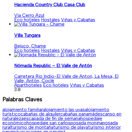
Hacienda Country Club Casa Club
Vìa Cerro Azul
Eco hoteles
Hostales
Viñas y Cabañas
Villa Tungara
Bejuco, Chame
Eco hoteles
Hostales
Viñas y Cabañas
Nómada Republic – El Valle de Antón
Carretera Río Indio-El Valle de Anton, La Mesa, El
Valle, Antón, Coclé
Aparthoteles
Eco hoteles
Viñas y Cabañas
3.8
Palabras Claves
alojamiento familiar
alojamiento las uvas
alojamiento
turístico
cabañas de alquiler
cabañas panamá
descanso en
naturaleza
escapada de fin de semana
hospedaje
económico
hospedaje san carlos
posada monina
posada
rural
turismo de montaña
turismo de playa
turismo interior
panamá
vacaciones en panamá