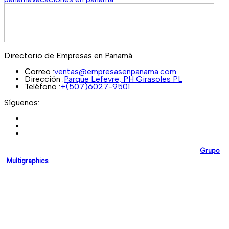
Directorio de Empresas en Panamá
Correo :
ventas@empresasenpanama.com
Dirección :
Parque Lefevre, PH Girasoles PL
Teléfono :
+(507)6027-9501
Síguenos:
EmpresasEnPanama.com
es una plataforma desarrollada por
Grupo
Multigraphics
, creada para brindar a las empresas un espacio digital
confiable donde puedan promocionar sus servicios y fortalecer su
presencia en línea.
Nuestro compromiso es impulsar el crecimiento empresarial en
Panamá mediante soluciones digitales modernas y de alta calidad.