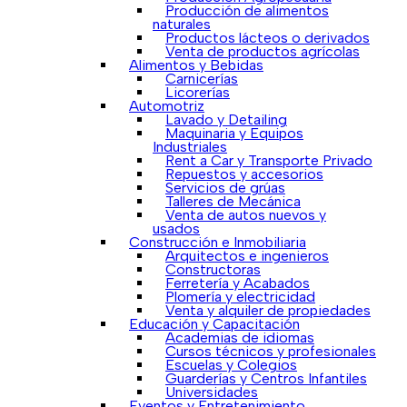
Producción de alimentos
naturales
Productos lácteos o derivados
Venta de productos agrícolas
Alimentos y Bebidas
Carnicerías
Licorerías
Automotriz
Lavado y Detailing
Maquinaria y Equipos
Industriales
Rent a Car y Transporte Privado
Repuestos y accesorios
Servicios de grúas
Talleres de Mecánica
Venta de autos nuevos y
usados
Construcción e Inmobiliaria
Arquitectos e ingenieros
Constructoras
Ferretería y Acabados
Plomería y electricidad
Venta y alquiler de propiedades
Educación y Capacitación
Academias de idiomas
Cursos técnicos y profesionales
Escuelas y Colegios
Guarderías y Centros Infantiles
Universidades
Eventos y Entretenimiento