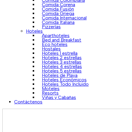
Comida Colombiana
Comida Corena
Comida Fusión
Comida Griega
Comida Internacional
Comida Italiana
Pizzerías
Hoteles
Aparthoteles
Bed and Breakfast
Eco hoteles
Hostales
Hoteles 1 estrella
Hoteles 2 estrellas
Hoteles 3 estrellas
Hoteles 4 estrellas
Hoteles 5 estrellas
Hoteles de Playa
Hoteles Económicos
Hoteles Todo Incluido
Moteles
Resorts
Viñas y Cabañas
Contáctenos