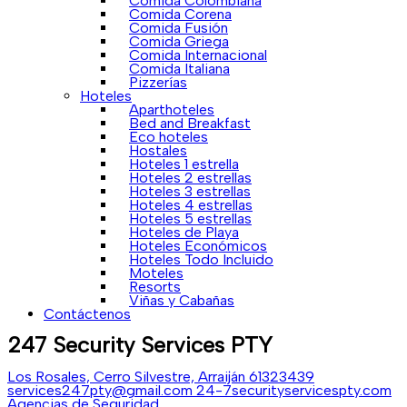
Comida Colombiana
Comida Corena
Comida Fusión
Comida Griega
Comida Internacional
Comida Italiana
Pizzerías
Hoteles
Aparthoteles
Bed and Breakfast
Eco hoteles
Hostales
Hoteles 1 estrella
Hoteles 2 estrellas
Hoteles 3 estrellas
Hoteles 4 estrellas
Hoteles 5 estrellas
Hoteles de Playa
Hoteles Económicos
Hoteles Todo Incluido
Moteles
Resorts
Viñas y Cabañas
Contáctenos
247 Security Services PTY
Los Rosales, Cerro Silvestre, Arraiján
61323439
services247pty@gmail.com
24-7securityservicespty.com
Agencias de Seguridad