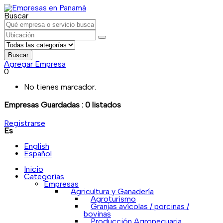
Buscar
Buscar
Agregar Empresa
0
No tienes marcador.
Empresas Guardadas :
0
listados
Registrarse
Es
English
Español
Inicio
Categorías
Empresas
Agricultura y Ganadería
Agroturismo
Granjas avícolas / porcinas /
bovinas
Producción Agropecuaria