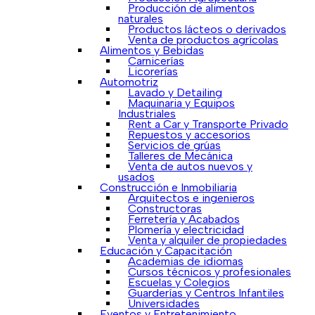
Producción de alimentos
naturales
Productos lácteos o derivados
Venta de productos agrícolas
Alimentos y Bebidas
Carnicerías
Licorerías
Automotriz
Lavado y Detailing
Maquinaria y Equipos
Industriales
Rent a Car y Transporte Privado
Repuestos y accesorios
Servicios de grúas
Talleres de Mecánica
Venta de autos nuevos y
usados
Construcción e Inmobiliaria
Arquitectos e ingenieros
Constructoras
Ferretería y Acabados
Plomería y electricidad
Venta y alquiler de propiedades
Educación y Capacitación
Academias de idiomas
Cursos técnicos y profesionales
Escuelas y Colegios
Guarderías y Centros Infantiles
Universidades
Eventos y Entretenimiento