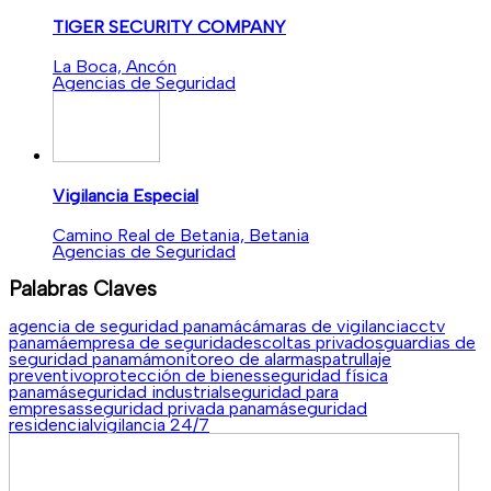
TIGER SECURITY COMPANY
La Boca, Ancón
Agencias de Seguridad
Vigilancia Especial
Camino Real de Betania, Betania
Agencias de Seguridad
Palabras Claves
agencia de seguridad panamá
cámaras de vigilancia
cctv
panamá
empresa de seguridad
escoltas privados
guardias de
seguridad panamá
monitoreo de alarmas
patrullaje
preventivo
protección de bienes
seguridad física
panamá
seguridad industrial
seguridad para
empresas
seguridad privada panamá
seguridad
residencial
vigilancia 24/7