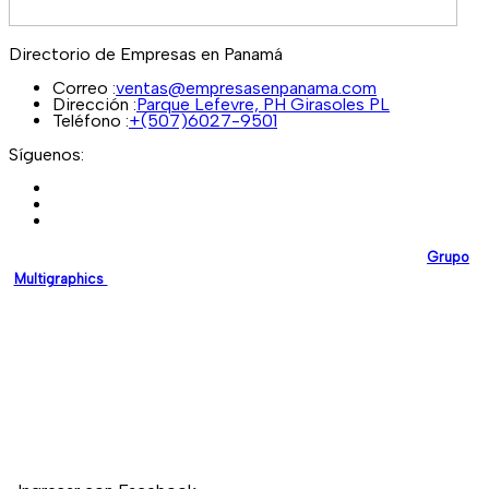
Directorio de Empresas en Panamá
Correo :
ventas@empresasenpanama.com
Dirección :
Parque Lefevre, PH Girasoles PL
Teléfono :
+(507)6027-9501
Síguenos:
EmpresasEnPanama.com
es una plataforma desarrollada por
Grupo
Multigraphics
, creada para brindar a las empresas un espacio digital
confiable donde puedan promocionar sus servicios y fortalecer su
presencia en línea.
Nuestro compromiso es impulsar el crecimiento empresarial en
Panamá mediante soluciones digitales modernas y de alta calidad.
Si deseas registrar tu empresa en nuestro directorio, no dudes en
contactarnos.