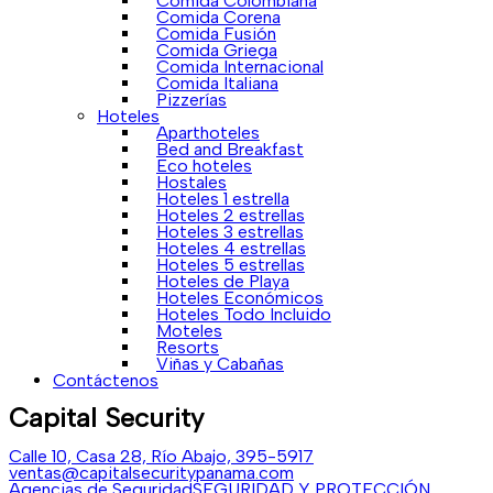
Comida Colombiana
Comida Corena
Comida Fusión
Comida Griega
Comida Internacional
Comida Italiana
Pizzerías
Hoteles
Aparthoteles
Bed and Breakfast
Eco hoteles
Hostales
Hoteles 1 estrella
Hoteles 2 estrellas
Hoteles 3 estrellas
Hoteles 4 estrellas
Hoteles 5 estrellas
Hoteles de Playa
Hoteles Económicos
Hoteles Todo Incluido
Moteles
Resorts
Viñas y Cabañas
Contáctenos
Capital Security
Calle 10, Casa 28, Río Abajo,
395-5917
ventas@capitalsecuritypanama.com
Agencias de Seguridad
SEGURIDAD Y PROTECCIÓN