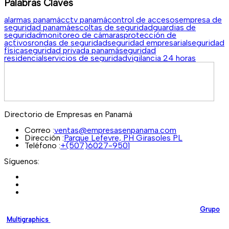
Palabras Claves
alarmas panamá
cctv panamá
control de accesos
empresa de
seguridad panamá
escoltas de seguridad
guardias de
seguridad
monitoreo de cámaras
protección de
activos
rondas de seguridad
seguridad empresarial
seguridad
física
seguridad privada panamá
seguridad
residencial
servicios de seguridad
vigilancia 24 horas
Directorio de Empresas en Panamá
Correo :
ventas@empresasenpanama.com
Dirección :
Parque Lefevre, PH Girasoles PL
Teléfono :
+(507)6027-9501
Síguenos:
EmpresasEnPanama.com
es una plataforma desarrollada por
Grupo
Multigraphics
, creada para brindar a las empresas un espacio digital