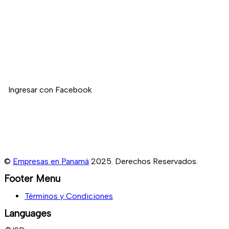
confiable donde puedan promocionar sus servicios y fortalecer su
presencia en línea.
Nuestro compromiso es impulsar el crecimiento empresarial en
Panamá mediante soluciones digitales modernas y de alta calidad.
Si deseas registrar tu empresa en nuestro directorio, no dudes en
contactarnos.
Ingresar con Facebook
©
Empresas en Panamá
2025. Derechos Reservados.
Footer Menu
Términos y Condiciones
Languages