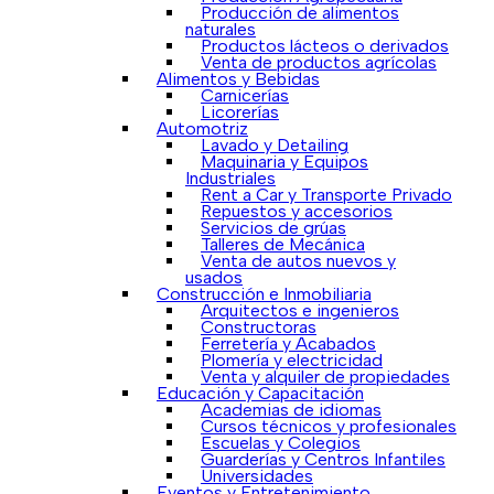
Producción de alimentos
naturales
Productos lácteos o derivados
Venta de productos agrícolas
Alimentos y Bebidas
Carnicerías
Licorerías
Automotriz
Lavado y Detailing
Maquinaria y Equipos
Industriales
Rent a Car y Transporte Privado
Repuestos y accesorios
Servicios de grúas
Talleres de Mecánica
Venta de autos nuevos y
usados
Construcción e Inmobiliaria
Arquitectos e ingenieros
Constructoras
Ferretería y Acabados
Plomería y electricidad
Venta y alquiler de propiedades
Educación y Capacitación
Academias de idiomas
Cursos técnicos y profesionales
Escuelas y Colegios
Guarderías y Centros Infantiles
Universidades
Eventos y Entretenimiento