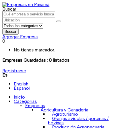
Buscar
Buscar
Agregar Empresa
0
No tienes marcador.
Empresas Guardadas :
0
listados
Registrarse
Es
English
Español
Inicio
Categorías
Empresas
Agricultura y Ganadería
Agroturismo
Granjas avícolas / porcinas /
bovinas
Producción Agropecuaria